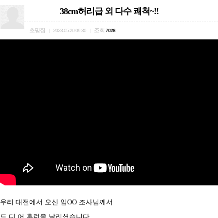
38cm허리급 외 다수 쾌척~!!
초평집
조회
|
2023.05.20 09:30
|
7026
우리 대전에서 오신 임OO 조사님께서
드.디.어 홈런을 날리셨습니다.