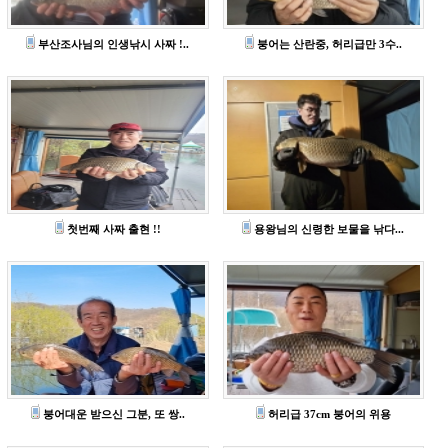
부산조사님의 인생낚시 사짜 !..
붕어는 산란중, 허리급만 3수..
첫번째 사짜 출현 !!
용왕님의 신령한 보물을 낚다...
붕어대운 받으신 그분, 또 쌍..
허리급 37cm 붕어의 위용