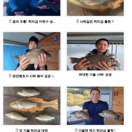
꿈의 조황! 허리급 마릿수 성..
사짜같은 허리급 출현 !!
위대한 가을 사짜! 성공
완전쌩초가 사짜 붕어 성공 !..
또 가을 허리급 대박
가을엔 역시 허리급 월척 !