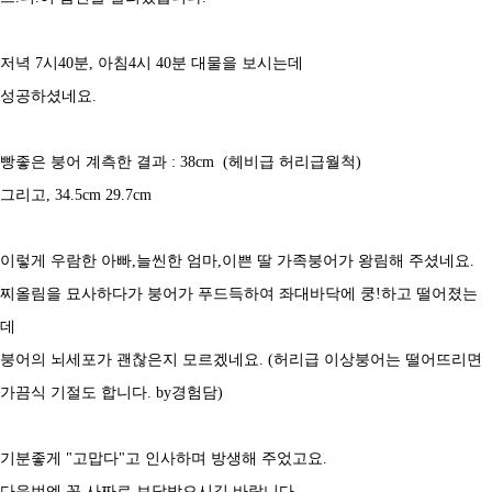
저녁 7시40분, 아침4시 40분 대물을 보시는데
성공하셨네요.
빵좋은 붕어 계측한 결과 : 38cm (헤비급 허리급월척)
그리고, 34.5cm 29.7cm
이렇게 우람한 아빠,늘씬한 엄마,이쁜 딸 가족붕어가 왕림해 주셨네요.
찌올림을 묘사하다가 붕어가 푸드득하여 좌대바닥에 쿵!하고 떨어졌는
데
붕어의 뇌세포가 괜찮은지 모르겠네요. (허리급 이상붕어는 떨어뜨리면
가끔식 기절도 합니다. by경험담)
기분좋게 "고맙다"고 인사하며 방생해 주었고요.
다음번엔 꼭 사짜로 보답받으시길 바랍니다.