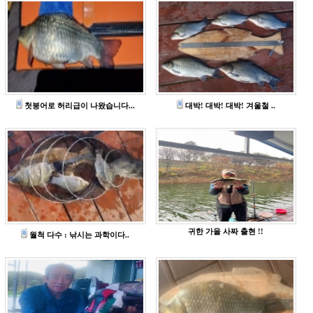
첫붕어로 허리급이 나왔습니다...
대박! 대박! 대박! 겨울철 ..
귀한 가을 사짜 출현 !!
월척 다수 : 낚시는 과학이다..