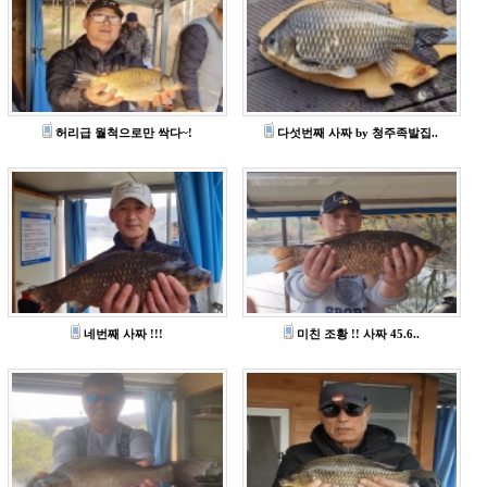
허리급 월척으로만 싹다~!
다섯번째 사짜 by 청주족발집..
네번째 사짜 !!!
미친 조황 !! 사짜 45.6..