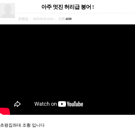
아주 멋진 허리급 붕어 !
초평집
조회
|
2025.05.16 15:24
|
4159
초평집좌대 조황 입니다