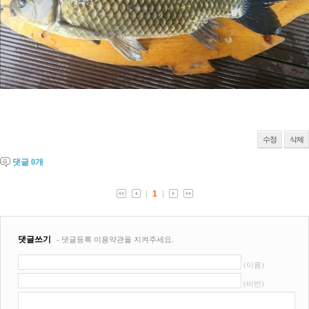
수정
삭제
댓글
0
개