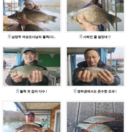
남양주 여성조사님의 월척(32..
사짜인 줄 알았네 !!
월척 외 잡어 다수 !
영하권에서도 준수한 조과 !