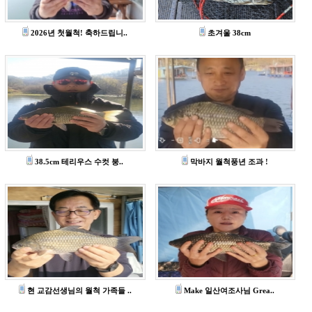
2026년 첫월척! 축하드립니..
초겨울 38cm
38.5cm 테리우스 수컷 붕..
막바지 월척풍년 조과 !
현 교감선생님의 월척 가족들 ..
Make 일산여조사님 Grea..