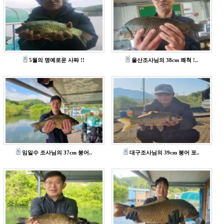
5월의 명예로운 사짜 !!
울산조사님의 38cm 쾌척 !..
임일수 조사님의 37cm 붕어..
대구조사님의 39cm 붕어 포..