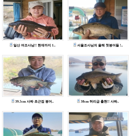
일산 여조사님!! 현재까지 1..
서울조사님의 올해 첫븡어들 !..
39.5cm 사짜 초근접 붕어..
38cm 허리급 출현!! 사짜..