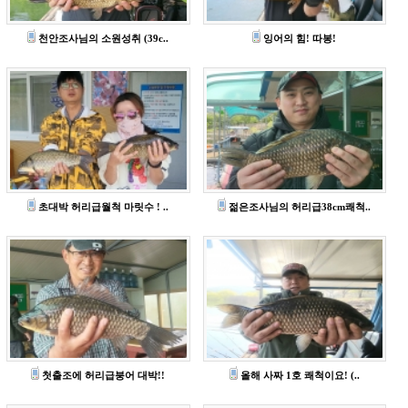
천안조사님의 소원성취 (39c..
잉어의 힘! 따봉!
초대박 허리급월척 마릿수 ! ..
젊은조사님의 허리급38cm쾌척..
첫출조에 허리급붕어 대박!!
올해 사짜 1호 쾌척이요! (..