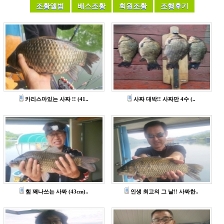
카리스마있는 사짜 !! (41..
사짜 대박!! 사짜만 4수 (..
힘 꽤나쓰는 사짜 (43cm)..
인생 최고의 그 날!! 사짜한..