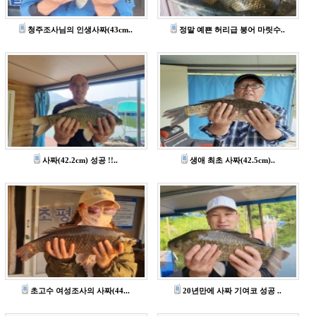
청주조사님의 인생사짜(43cm..
정말 예쁜 허리급 붕어 마릿수..
사짜(42.2cm) 성공 !!..
생애 최초 사짜(42.5cm)..
초고수 여성조사의 사짜(44...
20년만에 사짜 기여코 성공 ..