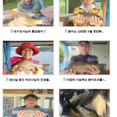
대구조사님의 황금붕어 !!
붕어는 산란중! 6월 첫번째 ..
생신날 용인 여조사님의 인생월..
아침에 가슴뛰는 붕어조과를 !..