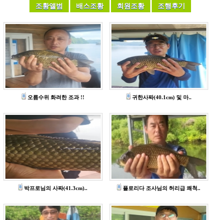
오름수위 화려한 조과 !!
귀한사짜(40.1cm) 및 마..
박프로님의 사짜(41.3cm)..
플로리다 조사님의 허리급 쾌척..