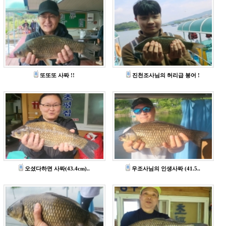
또또또 사짜 !!
진천조사님의 허리급 붕어 !
오셨다하면 사짜(43.4cm)..
우조사님의 인생사짜 (41.5..