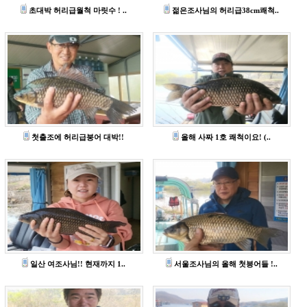
초대박 허리급월척 마릿수 ! ..
젊은조사님의 허리급38cm쾌척..
첫출조에 허리급붕어 대박!!
올해 사짜 1호 쾌척이요! (..
일산 여조사님!! 현재까지 1..
서울조사님의 올해 첫븡어들 !..