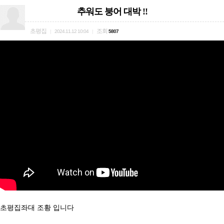
추워도 붕어 대박 !!
초평집
조회
|
2024.11.12 10:04
|
5807
초평집좌대 조황 입니다