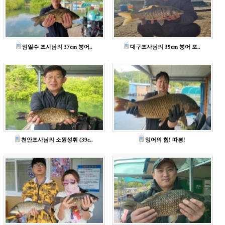
임일수 조사님의 37cm 붕어..
대구조사님의 39cm 붕어 포..
천안조사님의 소원성취 (39c..
잉어의 힘! 따봉!