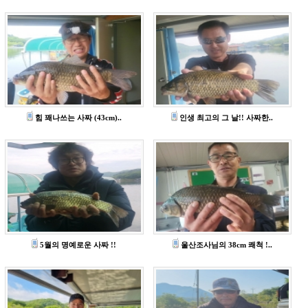
힘 꽤나쓰는 사짜 (43cm)..
인생 최고의 그 날!! 사짜한..
5월의 명예로운 사짜 !!
울산조사님의 38cm 쾌척 !..