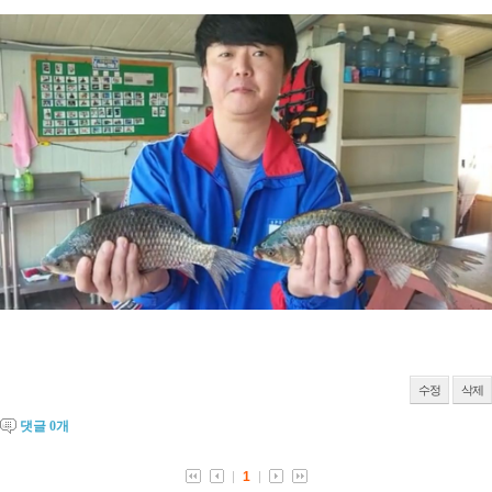
수정
삭제
댓글
0
개