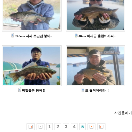
39.5cm 사짜 초근접 붕어..
38cm 허리급 출현!! 사짜..
씨알좋은 붕어 !!
또 월척이여라 !!
사진올리기
1
2
3
4
5