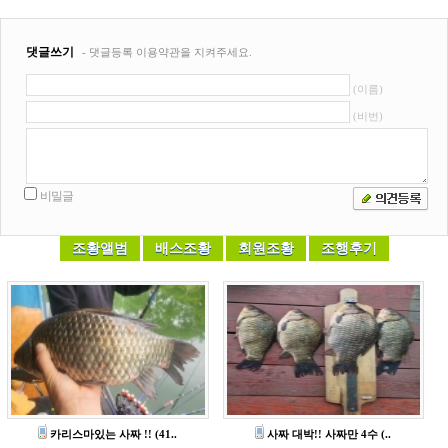
카리스마있는 사짜 !! (41..
사짜 대박!! 사짜만 4수 (..