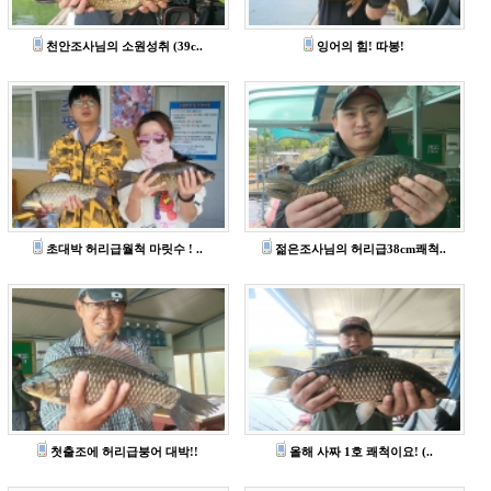
천안조사님의 소원성취 (39c..
잉어의 힘! 따봉!
초대박 허리급월척 마릿수 ! ..
젊은조사님의 허리급38cm쾌척..
첫출조에 허리급붕어 대박!!
올해 사짜 1호 쾌척이요! (..