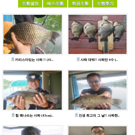
카리스마있는 사짜 !! (41..
사짜 대박!! 사짜만 4수 (..
힘 꽤나쓰는 사짜 (43cm)..
인생 최고의 그 날!! 사짜한..