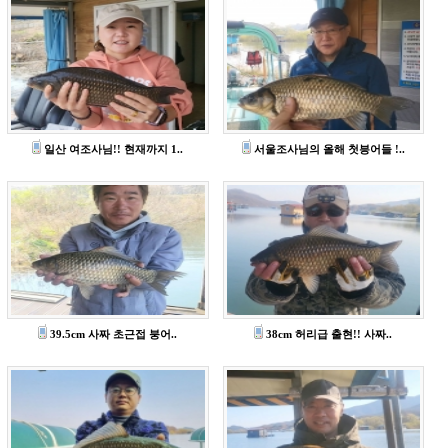
일산 여조사님!! 현재까지 1..
서울조사님의 올해 첫븡어들 !..
39.5cm 사짜 초근접 붕어..
38cm 허리급 출현!! 사짜..