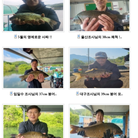
5월의 명예로운 사짜 !!
울산조사님의 38cm 쾌척 !..
임일수 조사님의 37cm 붕어..
대구조사님의 39cm 붕어 포..