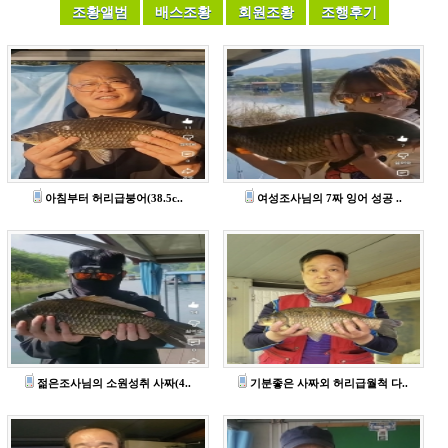
아침부터 허리급붕어(38.5c..
여성조사님의 7짜 잉어 성공 ..
젊은조사님의 소원성취 사짜(4..
기분좋은 사짜외 허리급월척 다..