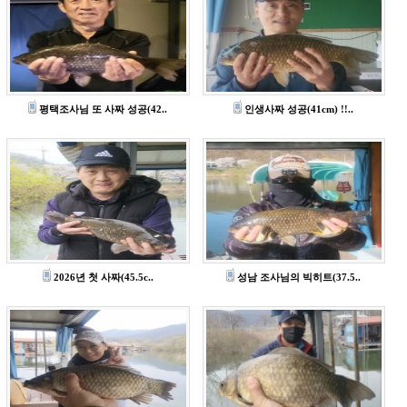
평택조사님 또 사짜 성공(42..
인생사짜 성공(41cm) !!..
2026년 첫 사짜(45.5c..
성남 조사님의 빅히트(37.5..