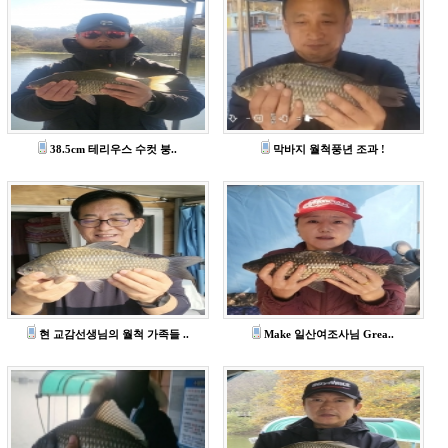
38.5cm 테리우스 수컷 붕..
막바지 월척풍년 조과 !
현 교감선생님의 월척 가족들 ..
Make 일산여조사님 Grea..