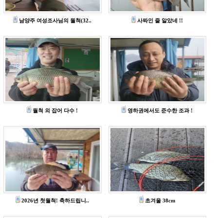
남양주 여성조사님의 월척(32..
사짜인 줄 알았네 !!
월척 외 잡어 다수 !
영하권에서도 준수한 조과 !
2026년 첫월척! 축하드립니..
초겨울 38cm