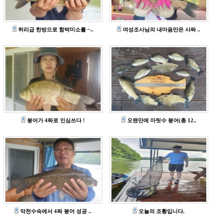
허리급 한방으로 함박미소를 ~..
여성조사님의 내마음만은 사짜 ..
붕어가 4짜로 인심쓰다 !
오랜만에 마릿수 붕어(총 12..
악천수속에서 4짜 붕어 성공 ..
오늘의 조황입니다.