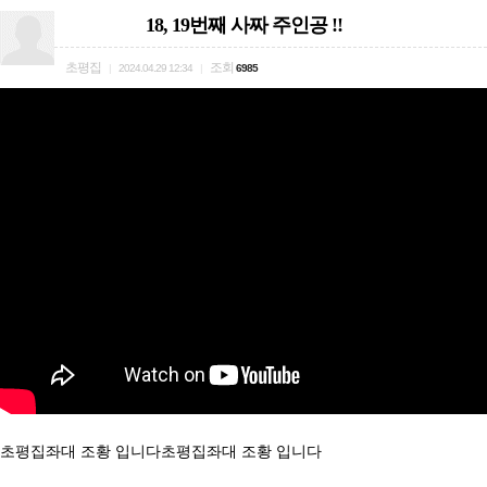
18, 19번째 사짜 주인공 !!
초평집
조회
|
2024.04.29 12:34
|
6985
초평집좌대 조황 입니다초평집좌대 조황 입니다