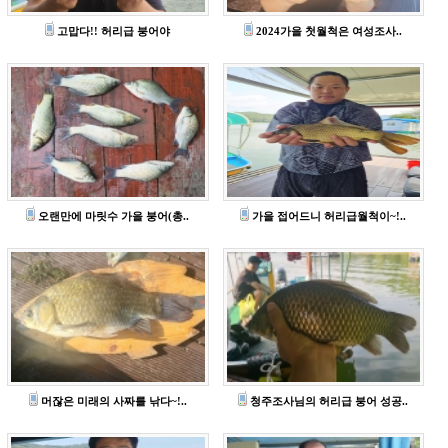
고맙다!! 허리급 붕어야
2024가을 첫월척은 여성조사..
오랜만에 마릿수 가을 붕어(총..
가을 접어드니 허리급월척이~!..
머잖은 미래의 사짜를 낚다~!..
청주조사님의 허리급 붕어 성공..