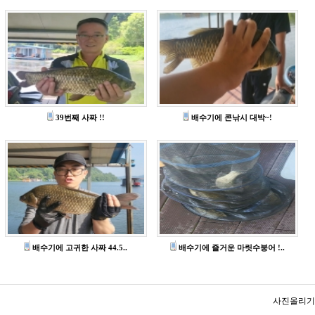
39번째 사짜 !!
배수기에 콘낚시 대박~!
배수기에 고귀한 사짜 44.5..
배수기에 즐거운 마릿수붕어 !..
사진올리기