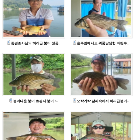
증평조사님의 허리급 붕어 성공..
손주앞에서도 위풍당당한 마릿수..
붕어다운 붕어 초평지 붕어 !..
오락가락 날씨속에서 허리급붕어..