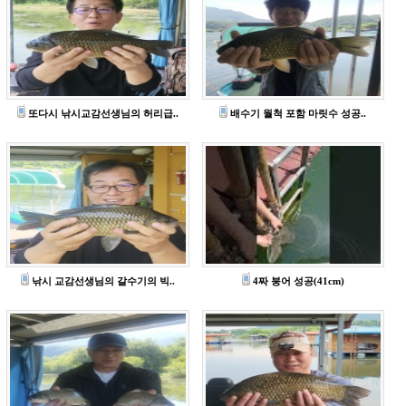
또다시 낚시교감선생님의 허리급..
배수기 월척 포함 마릿수 성공..
낚시 교감선생님의 갈수기의 빅..
4짜 붕어 성공(41cm)