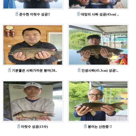
준수한 마릿수 성공!!
대망의 사짜 성공(43cm) ..
기분좋은 사짜가까운 붕어(38..
인생사짜(45.3cm) 성공!..
마릿수 성공(13수)
붕어는 산란중 !!