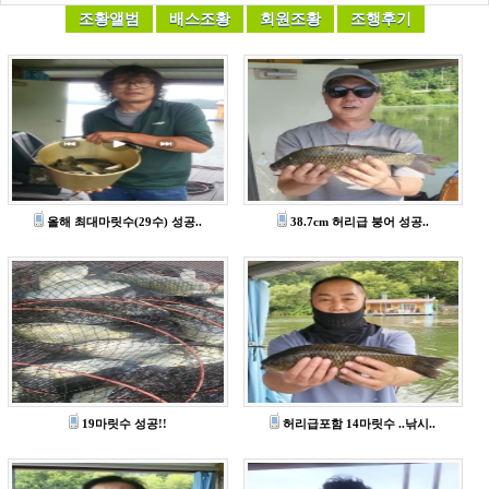
올해 최대마릿수(29수) 성공..
38.7cm 허리급 붕어 성공..
19마릿수 성공!!
허리급포함 14마릿수 ..낚시..