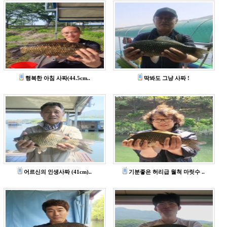
행복한 아침 사짜(44.5cm..
딱봐도 그냥 사짜 !
어르신의 인생사짜 (41cm)..
기분좋은 허리급 월척 마릿수 ..