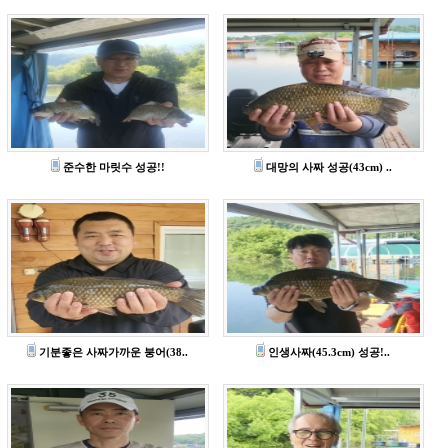
준수한 마릿수 성공!!
대망의 사짜 성공(43cm) ..
기분좋은 사짜가까운 붕어(38..
인생사짜(45.3cm) 성공!..