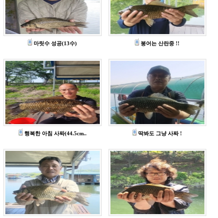
마릿수 성공(13수)
붕어는 산란중 !!
행복한 아침 사짜(44.5cm..
딱봐도 그냥 사짜 !