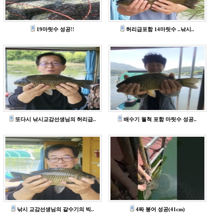
19마릿수 성공!!
허리급포함 14마릿수 ..낚시..
또다시 낚시교감선생님의 허리급..
배수기 월척 포함 마릿수 성공..
낚시 교감선생님의 갈수기의 빅..
4짜 붕어 성공(41cm)