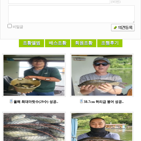
올해 최대마릿수(29수) 성공..
38.7cm 허리급 붕어 성공..