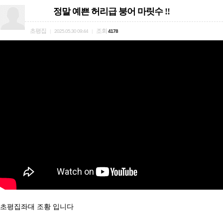
정말 예쁜 허리급 붕어 마릿수 !!
초평집
조회
|
2025.05.30 09:44
|
4178
초평집좌대 조황 입니다