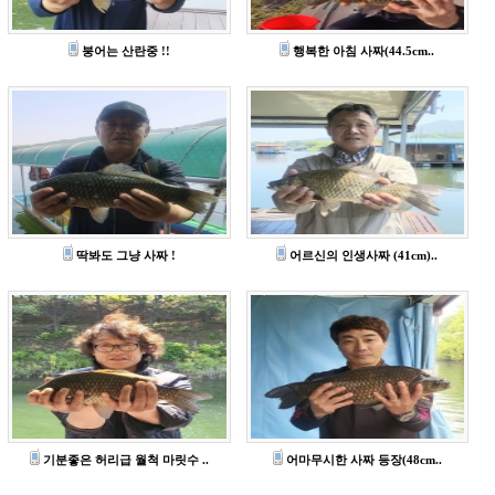
붕어는 산란중 !!
행복한 아침 사짜(44.5cm..
딱봐도 그냥 사짜 !
어르신의 인생사짜 (41cm)..
기분좋은 허리급 월척 마릿수 ..
어마무시한 사짜 등장(48cm..