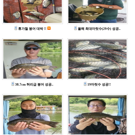
휴가철 붕어 대박 !!
올해 최대마릿수(29수) 성공..
38.7cm 허리급 붕어 성공..
19마릿수 성공!!