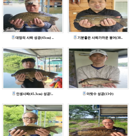
대망의 사짜 성공(43cm) ..
기분좋은 사짜가까운 붕어(38..
인생사짜(45.3cm) 성공!..
마릿수 성공(13수)