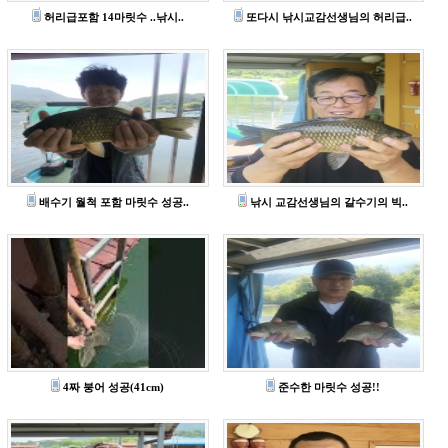
허리급포함 14마릿수 ..낚시..
또다시 낚시교감선생님의 허리급..
배수기 월척 포함 마릿수 성공..
낚시 교감선생님의 갈수기의 빅..
4짜 붕어 성공(41cm)
준수한 마릿수 성공!!