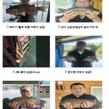
배수기 월척 포함 마릿수 성공..
낚시 교감선생님의 갈수기의 빅..
4짜 붕어 성공(41cm)
준수한 마릿수 성공!!