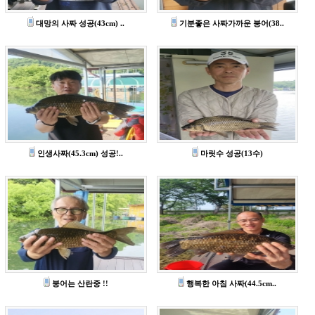
대망의 사짜 성공(43cm) ..
기분좋은 사짜가까운 붕어(38..
인생사짜(45.3cm) 성공!..
마릿수 성공(13수)
붕어는 산란중 !!
행복한 아침 사짜(44.5cm..