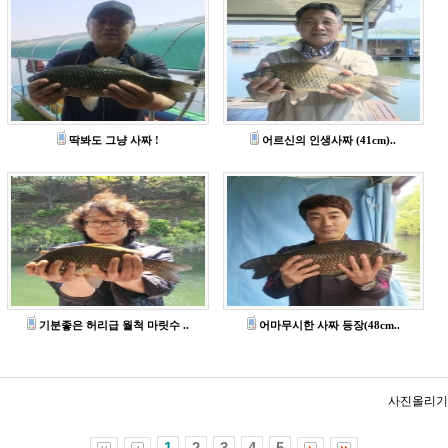
딱봐도 그냥 사짜 !
어르신의 인생사짜 (41cm)..
기분좋은 허리급 월척 마릿수 ..
어마무시한 사짜 등장(48cm..
사진올리기
1
2
3
4
5