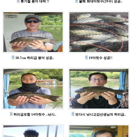
휴가철 붕어 대박 !!
올해 최대마릿수(29수) 성공..
38.7cm 허리급 붕어 성공..
19마릿수 성공!!
허리급포함 14마릿수 ..낚시..
또다시 낚시교감선생님의 허리급..