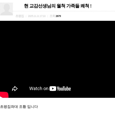
현 교감선생님의 월척 가족들 쾌척 !
초평집
조회
|
2025.11.11 17:10
|
2879
초평집좌대 조황 입니다