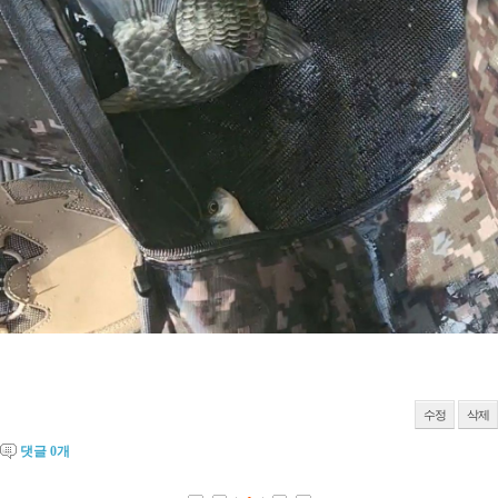
수정
삭제
댓글
0
개